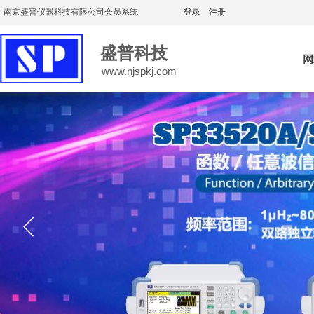
南京盛普仪器科技有限公司会员系统
登录
登录
|
|
注册
注册
盛普科技
网
www.njspkj.com